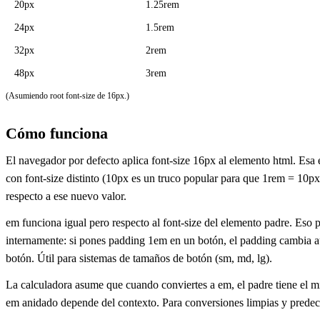
20px
1.25rem
24px
1.5rem
32px
2rem
48px
3rem
(Asumiendo root font-size de 16px.)
Cómo funciona
El navegador por defecto aplica font-size 16px al elemento html. Esa 
con font-size distinto (10px es un truco popular para que 1rem = 10px 
respecto a ese nuevo valor.
em funciona igual pero respecto al font-size del elemento padre. Eso
internamente: si pones padding 1em en un botón, el padding cambia au
botón. Útil para sistemas de tamaños de botón (sm, md, lg).
La calculadora asume que cuando conviertes a em, el padre tiene el mi
em anidado depende del contexto. Para conversiones limpias y predeci