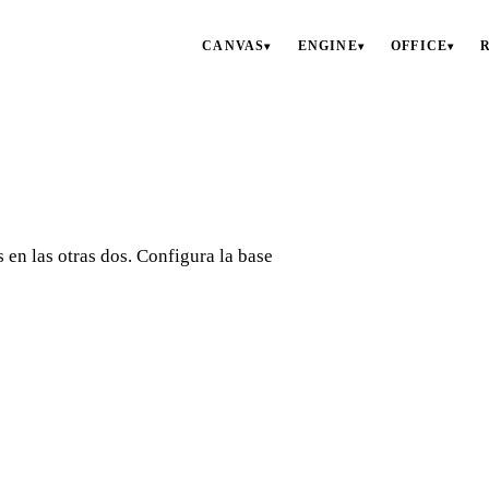
CANVAS
ENGINE
OFFICE
▾
▾
▾
 en las otras dos. Configura la base