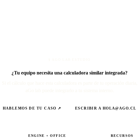
§ AGO LAB ESTUDIO
¿Tu equipo necesita una calculadora similar integrada?
Si el cálculo que hace esta calculadora es parte de tu operación diaria,
aGo lab puede integrarlo a tu sistema interno.
HABLEMOS DE TU CASO ↗
ESCRIBIR A
HOLA@AGO.CL
ENGINE + OFFICE
RECURSOS