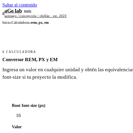
Saltar al contenido
aGo lab
tools
a
santiago / concepción / chillán · est. 2020
Inicio
›
Calculadoras
›
rem, px, em
§ CALCULADORA
Conversor REM, PX y EM
Ingresa un valor en cualquier unidad y obtén las equivalencias
font-size si tu proyecto la modifica.
Root font-size (px)
Valor