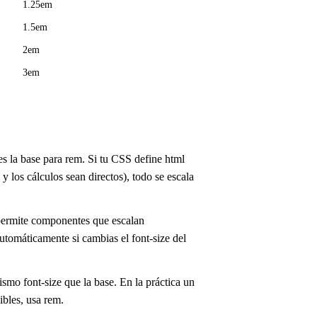
1.25em
1.5em
2em
3em
es la base para rem. Si tu CSS define html
y los cálculos sean directos), todo se escala
 permite componentes que escalan
tomáticamente si cambias el font-size del
smo font-size que la base. En la práctica un
bles, usa rem.