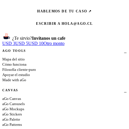
HABLEMOS DE TU CASO ↗
ESCRIBIR A
HOLA@AGO.CL
¿Te sirvio?
Invitanos un cafe
USD 3
USD 5
USD 10
Otro monto
AGO TOOLS
Mapa del sitio
Cómo funciona
Filosofía cliente-puro
Apoyar el estudio
Made with aGo
CANVAS
aGo Canvas
aGo Carousels
aGo Mockups
aGo Stickers
aGo Palette
aGo Patterns