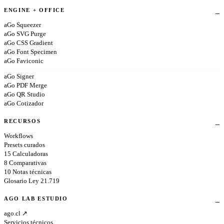
ENGINE + OFFICE
aGo Squeezer
aGo SVG Purge
aGo CSS Gradient
aGo Font Specimen
aGo Faviconic
aGo Signer
aGo PDF Merge
aGo QR Studio
aGo Cotizador
RECURSOS
Workflows
Presets curados
15 Calculadoras
8 Comparativas
10 Notas técnicas
Glosario Ley 21.719
AGO LAB ESTUDIO
ago.cl ↗
Servicios técnicos