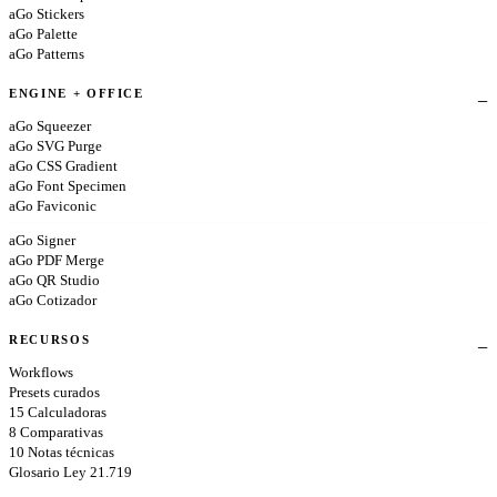
aGo Stickers
aGo Palette
aGo Patterns
ENGINE + OFFICE
aGo Squeezer
aGo SVG Purge
aGo CSS Gradient
aGo Font Specimen
aGo Faviconic
aGo Signer
aGo PDF Merge
aGo QR Studio
aGo Cotizador
RECURSOS
Workflows
Presets curados
15 Calculadoras
8 Comparativas
10 Notas técnicas
Glosario Ley 21.719