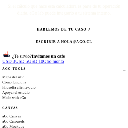
Si el cálculo que hace esta calculadora es parte de tu operación
diaria, aGo lab puede integrarlo a tu sistema interno.
HABLEMOS DE TU CASO ↗
ESCRIBIR A
HOLA@AGO.CL
¿Te sirvio?
Invitanos un cafe
USD 3
USD 5
USD 10
Otro monto
AGO TOOLS
Mapa del sitio
Cómo funciona
Filosofía cliente-puro
Apoyar el estudio
Made with aGo
CANVAS
aGo Canvas
aGo Carousels
aGo Mockups