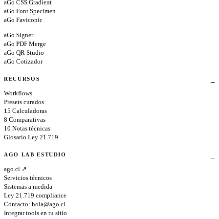
aGo CSS Gradient
aGo Font Specimen
aGo Faviconic
aGo Signer
aGo PDF Merge
aGo QR Studio
aGo Cotizador
RECURSOS
Workflows
Presets curados
15 Calculadoras
8 Comparativas
10 Notas técnicas
Glosario Ley 21.719
AGO LAB ESTUDIO
ago.cl ↗
Servicios técnicos
Sistemas a medida
Ley 21.719 compliance
Contacto:
hola@ago.cl
Integrar tools en tu sitio