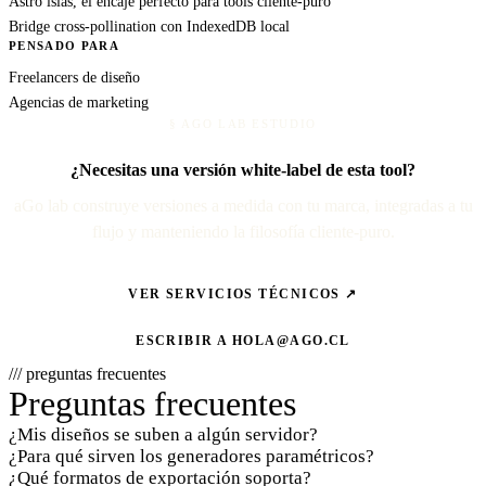
Astro islas, el encaje perfecto para tools cliente-puro
Bridge cross-pollination con IndexedDB local
PENSADO PARA
Freelancers de diseño
Agencias de marketing
§ AGO LAB ESTUDIO
¿Necesitas una versión white-label de esta tool?
aGo lab construye versiones a medida con tu marca, integradas a tu
flujo y manteniendo la filosofía cliente-puro.
VER SERVICIOS TÉCNICOS ↗
ESCRIBIR A
HOLA@AGO.CL
/// preguntas frecuentes
Preguntas frecuentes
¿Mis diseños se suben a algún servidor?
¿Para qué sirven los generadores paramétricos?
¿Qué formatos de exportación soporta?