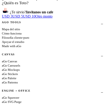
¿Quién es Toto?
¿Te sirvio?
Invitanos un cafe
USD 3
USD 5
USD 10
Otro monto
AGO TOOLS
Mapa del sitio
Cómo funciona
Filosofía cliente-puro
Apoyar el estudio
Made with aGo
CANVAS
aGo Canvas
aGo Carousels
aGo Mockups
aGo Stickers
aGo Palette
aGo Patterns
ENGINE + OFFICE
aGo Squeezer
aGo SVG Purge