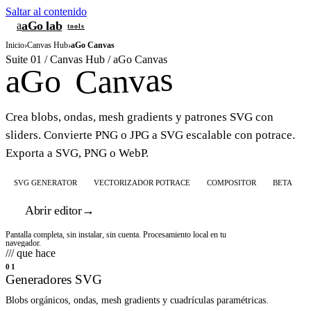
Saltar al contenido
aGo lab
a
tools
Inicio
›
Canvas Hub
›
aGo Canvas
Suite 01 / Canvas Hub / aGo Canvas
Canvas
aGo
Crea blobs, ondas, mesh gradients y patrones SVG con
sliders. Convierte PNG o JPG a SVG escalable con potrace.
Exporta a SVG, PNG o WebP.
SVG GENERATOR
VECTORIZADOR POTRACE
COMPOSITOR
BETA
Abrir editor
→
Pantalla completa, sin instalar, sin cuenta. Procesamiento local en tu
navegador.
/// que hace
01
Generadores SVG
Blobs orgánicos, ondas, mesh gradients y cuadrículas paramétricas.