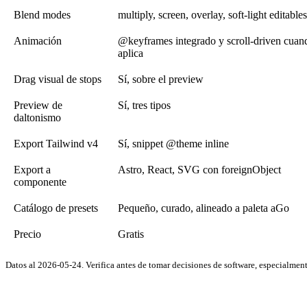
Blend modes
multiply, screen, overlay, soft-light editables
Animación
@keyframes integrado y scroll-driven cuan
aplica
Drag visual de stops
Sí, sobre el preview
Preview de
Sí, tres tipos
daltonismo
Export Tailwind v4
Sí, snippet @theme inline
Export a
Astro, React, SVG con foreignObject
componente
Catálogo de presets
Pequeño, curado, alineado a paleta aGo
Precio
Gratis
Datos al 2026-05-24. Verifica antes de tomar decisiones de software, especialmente