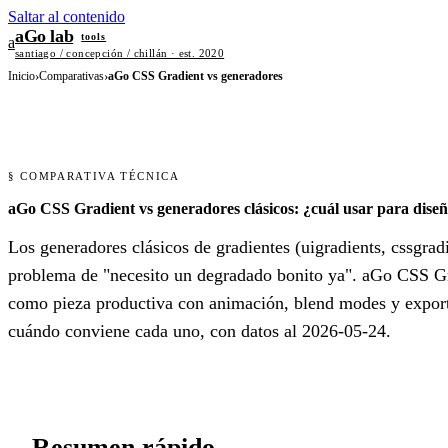
Saltar al contenido
aGo lab
tools
a
santiago / concepción / chillán · est. 2020
Inicio
›
Comparativas
›
aGo CSS Gradient vs generadores
§ COMPARATIVA TÉCNICA
aGo CSS Gradient vs generadores clásicos: ¿cuál usar para dise
Los generadores clásicos de gradientes (uigradients, cssgradi
problema de "necesito un degradado bonito ya". aGo CSS Gra
como pieza productiva con animación, blend modes y export
cuándo conviene cada uno, con datos al 2026-05-24.
Resumen rápido