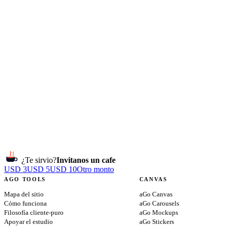
¿Te sirvio?
Invitanos un cafe
USD 3
USD 5
USD 10
Otro monto
AGO TOOLS
CANVAS
Mapa del sitio
aGo Canvas
Cómo funciona
aGo Carousels
Filosofía cliente-puro
aGo Mockups
Apoyar el estudio
aGo Stickers