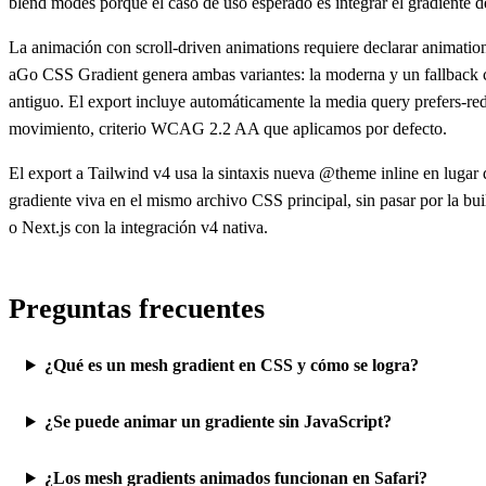
blend modes porque el caso de uso esperado es integrar el gradiente de
La animación con scroll-driven animations requiere declarar animation-
aGo CSS Gradient genera ambas variantes: la moderna y un fallback co
antiguo. El export incluye automáticamente la media query prefers-red
movimiento, criterio WCAG 2.2 AA que aplicamos por defecto.
El export a Tailwind v4 usa la sintaxis nueva @theme inline en lugar d
gradiente viva en el mismo archivo CSS principal, sin pasar por la buil
o Next.js con la integración v4 nativa.
Preguntas frecuentes
¿Qué es un mesh gradient en CSS y cómo se logra?
¿Se puede animar un gradiente sin JavaScript?
¿Los mesh gradients animados funcionan en Safari?