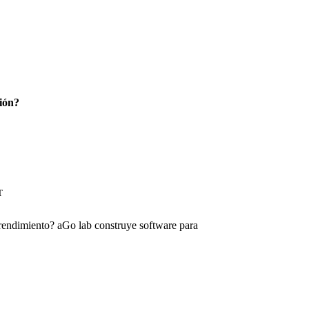
ión?
T
 rendimiento? aGo lab construye software para