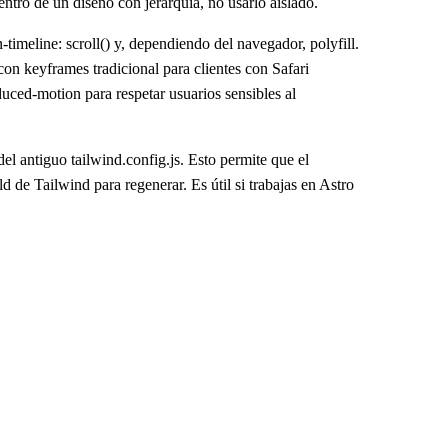
ntro de un diseño con jerarquía, no usarlo aislado.
timeline: scroll() y, dependiendo del navegador, polyfill.
n keyframes tradicional para clientes con Safari
uced-motion para respetar usuarios sensibles al
el antiguo tailwind.config.js. Esto permite que el
d de Tailwind para regenerar. Es útil si trabajas en Astro