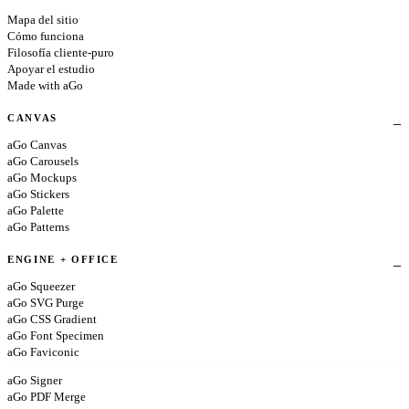
Mapa del sitio
Cómo funciona
Filosofía cliente-puro
Apoyar el estudio
Made with aGo
CANVAS
aGo Canvas
aGo Carousels
aGo Mockups
aGo Stickers
aGo Palette
aGo Patterns
ENGINE + OFFICE
aGo Squeezer
aGo SVG Purge
aGo CSS Gradient
aGo Font Specimen
aGo Faviconic
aGo Signer
aGo PDF Merge