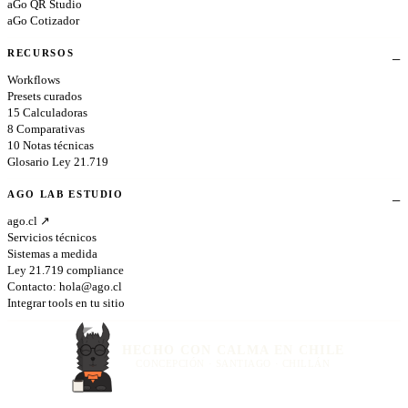
aGo QR Studio
aGo Cotizador
RECURSOS
Workflows
Presets curados
15 Calculadoras
8 Comparativas
10 Notas técnicas
Glosario Ley 21.719
AGO LAB ESTUDIO
ago.cl ↗
Servicios técnicos
Sistemas a medida
Ley 21.719 compliance
Contacto:
hola@ago.cl
Integrar tools en tu sitio
HECHO CON CALMA EN CHILE
CONCEPCIÓN · SANTIAGO · CHILLÁN