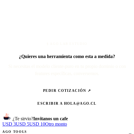
§ AGO LAB ESTUDIO
¿Quieres una herramienta como esta a medida?
Si necesitas el modelo cliente-puro en tu propio dominio o con
features específicas, conversemos.
PEDIR COTIZACIÓN ↗
ESCRIBIR A
HOLA@AGO.CL
¿Te sirvio?
Invitanos un cafe
USD 3
USD 5
USD 10
Otro monto
AGO TOOLS