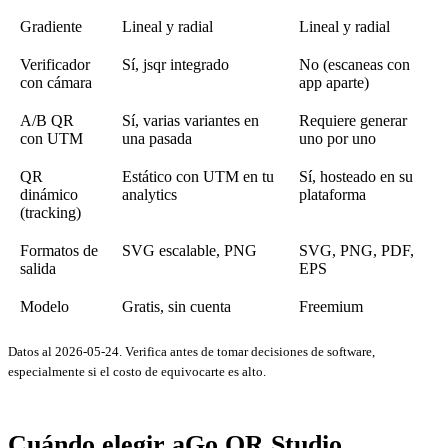
Gradiente
Lineal y radial
Lineal y radial
Verificador
Sí, jsqr integrado
No (escaneas con
con cámara
app aparte)
A/B QR
Sí, varias variantes en
Requiere generar
con UTM
una pasada
uno por uno
QR
Estático con UTM en tu
Sí, hosteado en su
dinámico
analytics
plataforma
(tracking)
Formatos de
SVG escalable, PNG
SVG, PNG, PDF,
salida
EPS
Modelo
Gratis, sin cuenta
Freemium
Datos al 2026-05-24. Verifica antes de tomar decisiones de software,
especialmente si el costo de equivocarte es alto.
Cuándo elegir aGo QR Studio