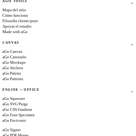
AGO TOOLS
Mapa del sitio
Cómo funciona
Filosofía cliente-puro
Apoyar el estudio
Made with aGo
CANVAS
aGo Canvas
aGo Carousels
aGo Mockups
aGo Stickers
aGo Palette
aGo Patterns
ENGINE + OFFICE
aGo Squeezer
aGo SVG Purge
aGo CSS Gradient
aGo Font Specimen
aGo Faviconic
aGo Signer
aGo PDF Merge