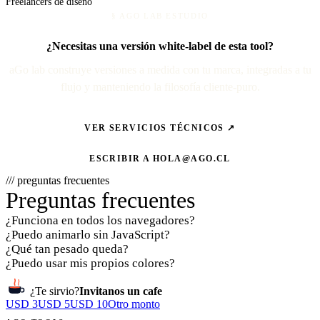
Freelancers de diseño
§ AGO LAB ESTUDIO
¿Necesitas una versión white-label de esta tool?
aGo lab construye versiones a medida con tu marca, integradas a tu
flujo y manteniendo la filosofía cliente-puro.
VER SERVICIOS TÉCNICOS ↗
ESCRIBIR A
HOLA@AGO.CL
/// preguntas frecuentes
Preguntas frecuentes
¿Funciona en todos los navegadores?
¿Puedo animarlo sin JavaScript?
¿Qué tan pesado queda?
¿Puedo usar mis propios colores?
¿Te sirvio?
Invitanos un cafe
USD 3
USD 5
USD 10
Otro monto