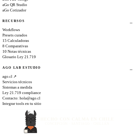
aGo QR Studio
aGo Cotizador
RECURSOS
Workflows
Presets curados
15 Calculadoras
8 Comparativas
10 Notas técnicas
Glosario Ley 21.719
AGO LAB ESTUDIO
ago.cl ↗
Servicios técnicos
Sistemas a medida
Ley 21.719 compliance
Contacto:
hola@ago.cl
Integrar tools en tu sitio
HECHO CON CALMA EN CHILE
CONCEPCIÓN · SANTIAGO · CHILLÁN