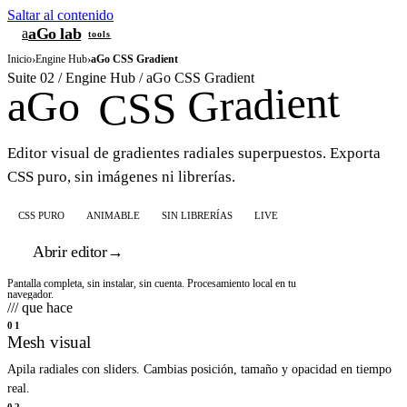
Saltar al contenido
aGo lab
a
tools
Inicio
›
Engine Hub
›
aGo CSS Gradient
Suite 02 / Engine Hub / aGo CSS Gradient
CSS Gradient
aGo
Editor visual de gradientes radiales superpuestos. Exporta
CSS puro, sin imágenes ni librerías.
CSS PURO
ANIMABLE
SIN LIBRERÍAS
LIVE
Abrir editor
→
Pantalla completa, sin instalar, sin cuenta. Procesamiento local en tu
navegador.
/// que hace
01
Mesh visual
Apila radiales con sliders. Cambias posición, tamaño y opacidad en tiempo
real.