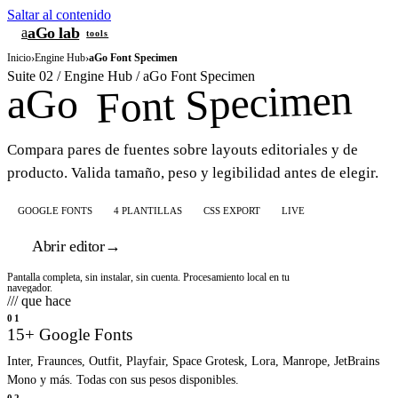
Saltar al contenido
aGo lab
a
tools
Inicio
›
Engine Hub
›
aGo Font Specimen
Suite 02 / Engine Hub / aGo Font Specimen
Font Specimen
aGo
Compara pares de fuentes sobre layouts editoriales y de
producto. Valida tamaño, peso y legibilidad antes de elegir.
GOOGLE FONTS
4 PLANTILLAS
CSS EXPORT
LIVE
Abrir editor
→
Pantalla completa, sin instalar, sin cuenta. Procesamiento local en tu
navegador.
/// que hace
01
15+ Google Fonts
Inter, Fraunces, Outfit, Playfair, Space Grotesk, Lora, Manrope, JetBrains
Mono y más. Todas con sus pesos disponibles.