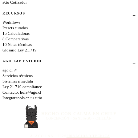
aGo Cotizador
RECURSOS
Workflows
Presets curados
15 Calculadoras
8 Comparativas
10 Notas técnicas
Glosario Ley 21.719
AGO LAB ESTUDIO
ago.cl ↗
Servicios técnicos
Sistemas a medida
Ley 21.719 compliance
Contacto:
hola@ago.cl
Integrar tools en tu sitio
HECHO CON CALMA EN CHILE
CONCEPCIÓN · SANTIAGO · CHILLÁN
A
AGO LAB · 2026
PRIVACIDAD TÉCNICA