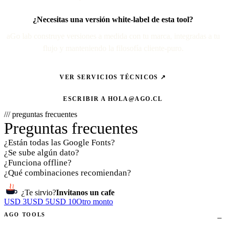
¿Necesitas una versión white-label de esta tool?
aGo lab construye versiones a medida con tu marca, integradas a tu
flujo y manteniendo la filosofía cliente-puro.
VER SERVICIOS TÉCNICOS ↗
ESCRIBIR A
HOLA@AGO.CL
/// preguntas frecuentes
Preguntas frecuentes
¿Están todas las Google Fonts?
¿Se sube algún dato?
¿Funciona offline?
¿Qué combinaciones recomiendan?
¿Te sirvio?
Invitanos un cafe
USD 3
USD 5
USD 10
Otro monto
AGO TOOLS