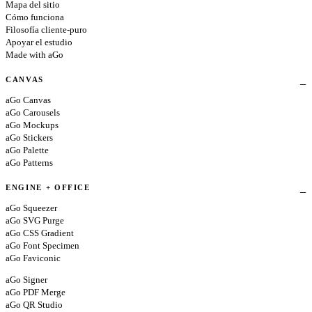
Mapa del sitio
Cómo funciona
Filosofía cliente-puro
Apoyar el estudio
Made with aGo
CANVAS
aGo Canvas
aGo Carousels
aGo Mockups
aGo Stickers
aGo Palette
aGo Patterns
ENGINE + OFFICE
aGo Squeezer
aGo SVG Purge
aGo CSS Gradient
aGo Font Specimen
aGo Faviconic
aGo Signer
aGo PDF Merge
aGo QR Studio