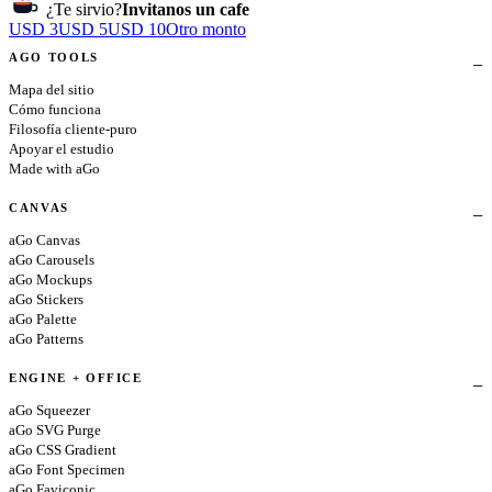
¿Te sirvio?
Invitanos un cafe
USD 3
USD 5
USD 10
Otro monto
AGO TOOLS
Mapa del sitio
Cómo funciona
Filosofía cliente-puro
Apoyar el estudio
Made with aGo
CANVAS
aGo Canvas
aGo Carousels
aGo Mockups
aGo Stickers
aGo Palette
aGo Patterns
ENGINE + OFFICE
aGo Squeezer
aGo SVG Purge
aGo CSS Gradient
aGo Font Specimen
aGo Faviconic