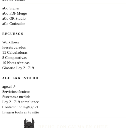
aGo Signer
aGo PDF Merge
aGo QR Studio
aGo Cotizador
RECURSOS
Workflows
Presets curados
15 Calculadoras
8 Comparativas
10 Notas técnicas
Glosario Ley 21.719
AGO LAB ESTUDIO
ago.cl ↗
Servicios técnicos
Sistemas a medida
Ley 21.719 compliance
Contacto:
hola@ago.cl
Integrar tools en tu sitio
HECHO CON CALMA EN CHILE