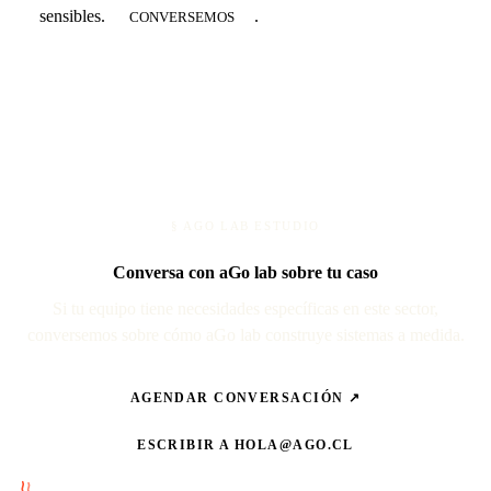
sensibles.
.
CONVERSEMOS
§ AGO LAB ESTUDIO
Conversa con aGo lab sobre tu caso
Si tu equipo tiene necesidades específicas en este sector,
conversemos sobre cómo aGo lab construye sistemas a medida.
AGENDAR CONVERSACIÓN ↗
ESCRIBIR A
HOLA@AGO.CL