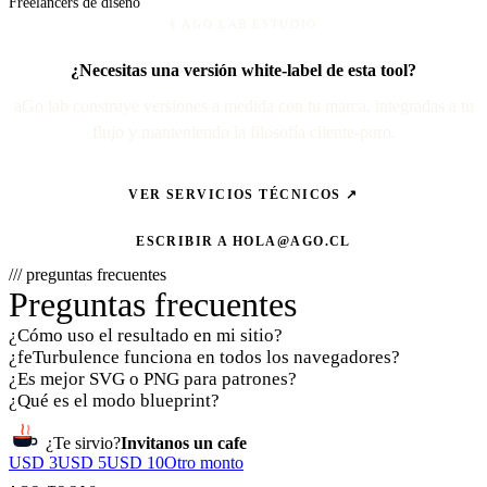
Freelancers de diseño
§ AGO LAB ESTUDIO
¿Necesitas una versión white-label de esta tool?
aGo lab construye versiones a medida con tu marca, integradas a tu
flujo y manteniendo la filosofía cliente-puro.
VER SERVICIOS TÉCNICOS ↗
ESCRIBIR A
HOLA@AGO.CL
/// preguntas frecuentes
Preguntas frecuentes
¿Cómo uso el resultado en mi sitio?
¿feTurbulence funciona en todos los navegadores?
¿Es mejor SVG o PNG para patrones?
¿Qué es el modo blueprint?
¿Te sirvio?
Invitanos un cafe
USD 3
USD 5
USD 10
Otro monto