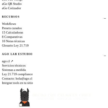
aGo QR Studio
aGo Cotizador
RECURSOS
Workflows
Presets curados
15 Calculadoras
8 Comparativas
10 Notas técnicas
Glosario Ley 21.719
AGO LAB ESTUDIO
ago.cl ↗
Servicios técnicos
Sistemas a medida
Ley 21.719 compliance
Contacto:
hola@ago.cl
Integrar tools en tu sitio
HECHO CON CALMA EN CHILE
CONCEPCIÓN · SANTIAGO · CHILLÁN