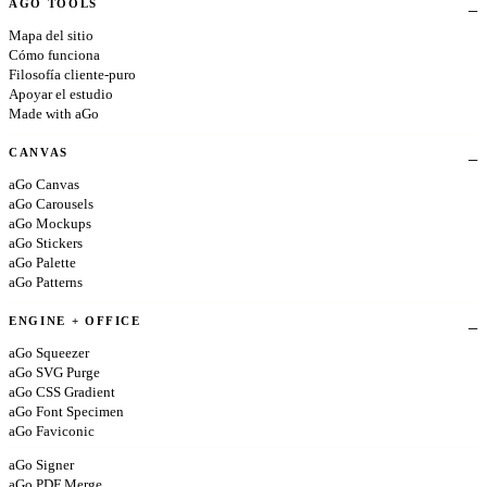
AGO TOOLS
Mapa del sitio
Cómo funciona
Filosofía cliente-puro
Apoyar el estudio
Made with aGo
CANVAS
aGo Canvas
aGo Carousels
aGo Mockups
aGo Stickers
aGo Palette
aGo Patterns
ENGINE + OFFICE
aGo Squeezer
aGo SVG Purge
aGo CSS Gradient
aGo Font Specimen
aGo Faviconic
aGo Signer
aGo PDF Merge