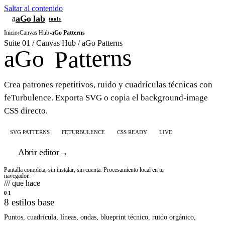
Saltar al contenido
aGo lab
a
tools
Inicio
›
Canvas Hub
›
aGo Patterns
Suite 01 / Canvas Hub / aGo Patterns
Patterns
aGo
Crea patrones repetitivos, ruido y cuadrículas técnicas con
feTurbulence. Exporta SVG o copia el background-image
CSS directo.
SVG PATTERNS
FETURBULENCE
CSS READY
LIVE
Abrir editor
→
Pantalla completa, sin instalar, sin cuenta. Procesamiento local en tu
navegador.
/// que hace
01
8 estilos base
Puntos, cuadrícula, líneas, ondas, blueprint técnico, ruido orgánico,