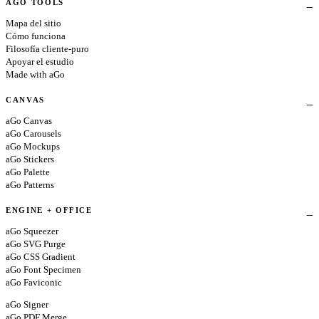
AGO TOOLS
Mapa del sitio
Cómo funciona
Filosofía cliente-puro
Apoyar el estudio
Made with aGo
CANVAS
aGo Canvas
aGo Carousels
aGo Mockups
aGo Stickers
aGo Palette
aGo Patterns
ENGINE + OFFICE
aGo Squeezer
aGo SVG Purge
aGo CSS Gradient
aGo Font Specimen
aGo Faviconic
aGo Signer
aGo PDF Merge