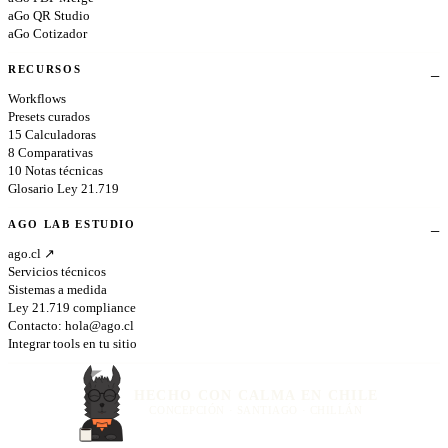
aGo QR Studio
aGo Cotizador
RECURSOS
Workflows
Presets curados
15 Calculadoras
8 Comparativas
10 Notas técnicas
Glosario Ley 21.719
AGO LAB ESTUDIO
ago.cl ↗
Servicios técnicos
Sistemas a medida
Ley 21.719 compliance
Contacto:
hola@ago.cl
Integrar tools en tu sitio
HECHO CON CALMA EN CHILE
CONCEPCIÓN · SANTIAGO · CHILLÁN