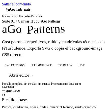
Saltar al contenido
aGo lab
a
tools
Inicio
›
Canvas Hub
›
aGo Patterns
Suite 01 / Canvas Hub / aGo Patterns
Patterns
aGo
Crea patrones repetitivos, ruido y cuadrículas técnicas con
feTurbulence. Exporta SVG o copia el background-image
CSS directo.
SVG PATTERNS
FETURBULENCE
CSS READY
LIVE
Abrir editor
→
Pantalla completa, sin instalar, sin cuenta. Procesamiento local en tu
navegador.
/// que hace
01
8 estilos base
Puntos, cuadrícula, líneas, ondas, blueprint técnico, ruido orgánico,