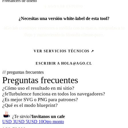
Freelancers de diseño
§ AGO LAB ESTUDIO
¿Necesitas una versión white-label de esta tool?
aGo lab construye versiones a medida con tu marca, integradas a tu
flujo y manteniendo la filosofía cliente-puro.
VER SERVICIOS TÉCNICOS ↗
ESCRIBIR A
HOLA@AGO.CL
/// preguntas frecuentes
Preguntas frecuentes
¿Cómo uso el resultado en mi sitio?
¿feTurbulence funciona en todos los navegadores?
¿Es mejor SVG o PNG para patrones?
¿Qué es el modo blueprint?
¿Te sirvio?
Invitanos un cafe
USD 3
USD 5
USD 10
Otro monto