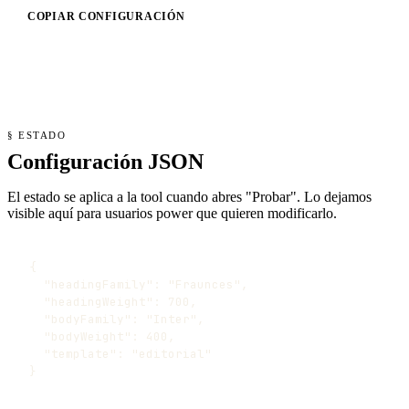
COPIAR CONFIGURACIÓN
§ ESTADO
Configuración JSON
El estado se aplica a la tool cuando abres "Probar". Lo dejamos
visible aquí para usuarios power que quieren modificarlo.
{

  "headingFamily": "Fraunces",

  "headingWeight": 700,

  "bodyFamily": "Inter",

  "bodyWeight": 400,

  "template": "editorial"

}