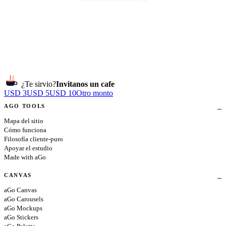
¿Te sirvio?
Invitanos un cafe
USD 3
USD 5
USD 10
Otro monto
AGO TOOLS
Mapa del sitio
Cómo funciona
Filosofía cliente-puro
Apoyar el estudio
Made with aGo
CANVAS
aGo Canvas
aGo Carousels
aGo Mockups
aGo Stickers