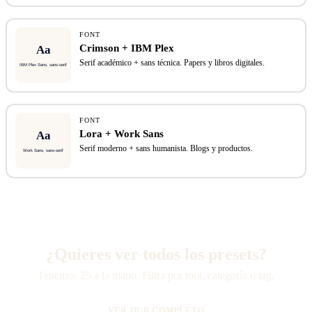
FONT
Crimson + IBM Plex
Serif académico + sans técnica. Papers y libros digitales.
FONT
Lora + Work Sans
Serif moderno + sans humanista. Blogs y productos.
¿Quieres ver todos los presets?
Tenemos 25 a la mano. Filtra por tool, categoría o tag.
VER HUB COMPLETO