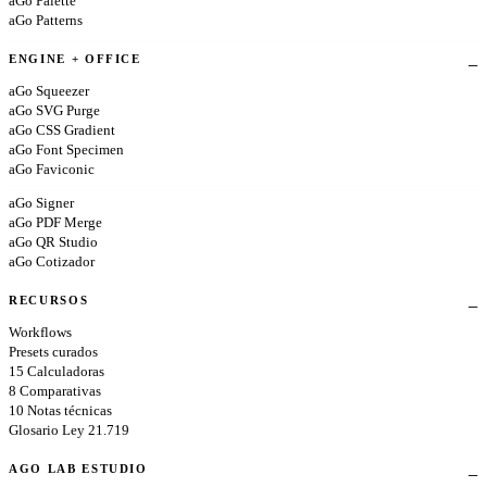
aGo Palette
aGo Patterns
ENGINE + OFFICE
aGo Squeezer
aGo SVG Purge
aGo CSS Gradient
aGo Font Specimen
aGo Faviconic
aGo Signer
aGo PDF Merge
aGo QR Studio
aGo Cotizador
RECURSOS
Workflows
Presets curados
15 Calculadoras
8 Comparativas
10 Notas técnicas
Glosario Ley 21.719
AGO LAB ESTUDIO