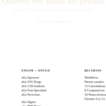
¿Quieres ver todos los presets
Tenemos 25 a la mano. Filtra por tool, categoría o tag.
VER HUB COMPLETO
ENGINE + OFFICE
RECURSOS
aGo Squeezer
Workflows
aGo SVG Purge
Presets curados
aGo CSS Gradient
15 Calculadoras
aGo Font Specimen
8 Comparativas
aGo Faviconic
10 Notas técnica
Glosario Ley 21
aGo Signer