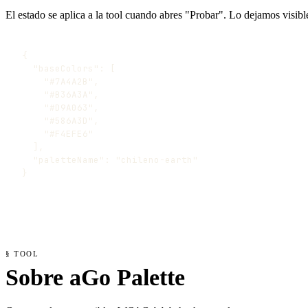
El estado se aplica a la tool cuando abres "Probar". Lo dejamos visib
{

  "baseColors": [

    "#7A4A2B",

    "#B36A3A",

    "#D9A063",

    "#586A3D",

    "#F4EFE6"

  ],

  "paletteName": "chileno-earth"

}
§ TOOL
Sobre aGo Palette