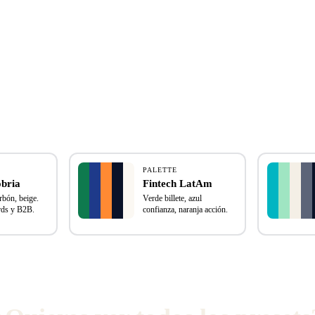
PALETTE
obria
Fintech LatAm
arbón, beige.
Verde billete, azul
rds y B2B.
confianza, naranja acción.