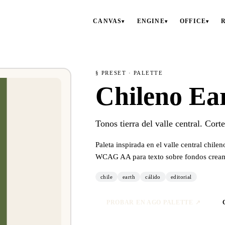
CANVAS
ENGINE
OFFICE
▾
▾
▾
§ PRESET · PALETTE
Chileno Ea
Tonos tierra del valle central. Corte
Paleta inspirada en el valle central chile
WCAG AA para texto sobre fondos crea
chile
earth
cálido
editorial
PROBAR EN AGO PALETTE ↗