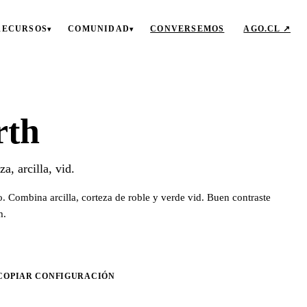
RECURSOS
COMUNIDAD
CONVERSEMOS
AGO.CL ↗
▾
▾
rth
za, arcilla, vid.
no. Combina arcilla, corteza de roble y verde vid. Buen contraste
m.
COPIAR CONFIGURACIÓN