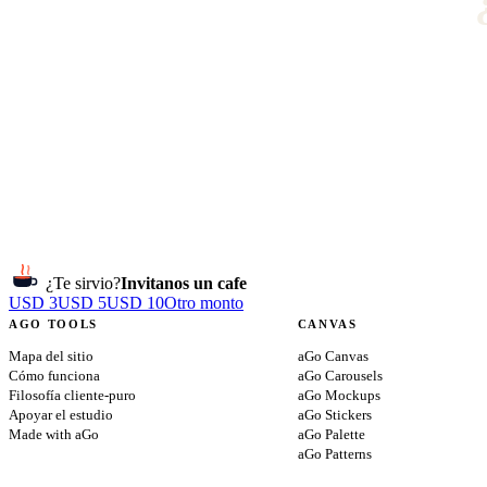
¿Te sirvio?
Invitanos un cafe
USD 3
USD 5
USD 10
Otro monto
AGO TOOLS
CANVAS
Mapa del sitio
aGo Canvas
Cómo funciona
aGo Carousels
Filosofía cliente-puro
aGo Mockups
Apoyar el estudio
aGo Stickers
Made with aGo
aGo Palette
aGo Patterns