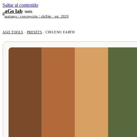
Saltar al contenido
aGo lab
tools
a
santiago / concepción / chillán · est. 2020
AGO TOOLS
·
PRESETS
·
CHILENO EARTH