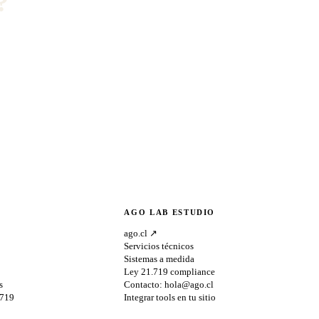
?
AGO LAB ESTUDIO
ago.cl ↗
Servicios técnicos
Sistemas a medida
Ley 21.719 compliance
s
Contacto:
hola@ago.cl
.719
Integrar tools en tu sitio