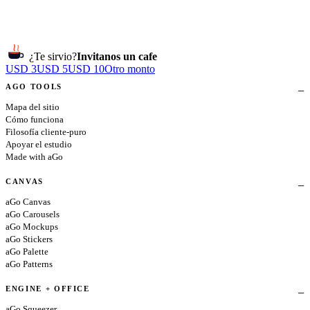
¿Te sirvio?
Invitanos un cafe
USD 3
USD 5
USD 10
Otro monto
AGO TOOLS
Mapa del sitio
Cómo funciona
Filosofía cliente-puro
Apoyar el estudio
Made with aGo
CANVAS
aGo Canvas
aGo Carousels
aGo Mockups
aGo Stickers
aGo Palette
aGo Patterns
ENGINE + OFFICE
aGo Squeezer