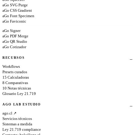
aGo SVG Purge
aGo CSS Gradient
aGo Font Specimen
aGo Faviconic
aGo Signer
aGo PDF Merge
aGo QR Studio
aGo Cotizador
RECURSOS
Workflows
Presets curados
15 Calculadoras
8 Comparativas
10 Notas técnicas
Glosario Ley 21.719
AGO LAB ESTUDIO
ago.cl ↗
Servicios técnicos
Sistemas a medida
Ley 21.719 compliance
Contacto:
hola@ago.cl