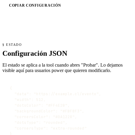
COPIAR CONFIGURACIÓN
§ ESTADO
Configuración JSON
El estado se aplica a la tool cuando abres "Probar". Lo dejamos
visible aquí para usuarios power que quieren modificarlo.
{

  "data": "https://example.cl/evento",

  "width": 512,

  "dotsColor": "#FF4E2B",

  "backgroundColor": "#FBF8F3",

  "cornersColor": "#0A1228",

  "dotsType": "rounded",

  "cornersType": "extra-rounded"

}