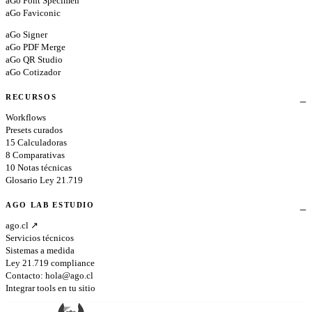
aGo Font Specimen
aGo Faviconic
aGo Signer
aGo PDF Merge
aGo QR Studio
aGo Cotizador
RECURSOS
Workflows
Presets curados
15 Calculadoras
8 Comparativas
10 Notas técnicas
Glosario Ley 21.719
AGO LAB ESTUDIO
ago.cl ↗
Servicios técnicos
Sistemas a medida
Ley 21.719 compliance
Contacto:
hola@ago.cl
Integrar tools en tu sitio