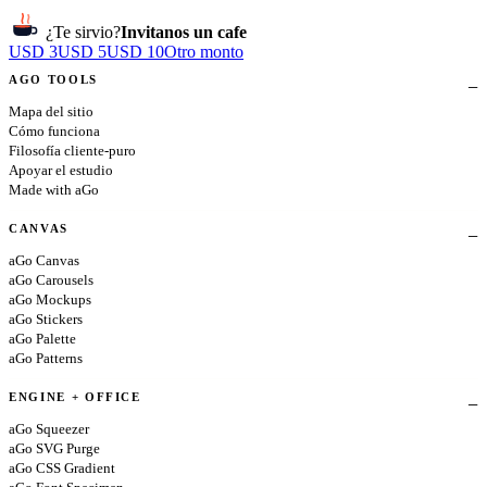
¿Te sirvio?
Invitanos un cafe
USD 3
USD 5
USD 10
Otro monto
AGO TOOLS
Mapa del sitio
Cómo funciona
Filosofía cliente-puro
Apoyar el estudio
Made with aGo
CANVAS
aGo Canvas
aGo Carousels
aGo Mockups
aGo Stickers
aGo Palette
aGo Patterns
ENGINE + OFFICE
aGo Squeezer
aGo SVG Purge
aGo CSS Gradient