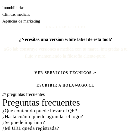
Inmobiliarias
Clínicas médicas
Agencias de marketing
§ AGO LAB ESTUDIO
¿Necesitas una versión white-label de esta tool?
aGo lab construye versiones a medida con tu marca, integradas a tu
flujo y manteniendo la filosofía cliente-puro.
VER SERVICIOS TÉCNICOS ↗
ESCRIBIR A
HOLA@AGO.CL
/// preguntas frecuentes
Preguntas frecuentes
¿Qué contenido puede llevar el QR?
¿Hasta cuánto puedo agrandar el logo?
¿Se puede imprimir?
¿Mi URL queda registrada?