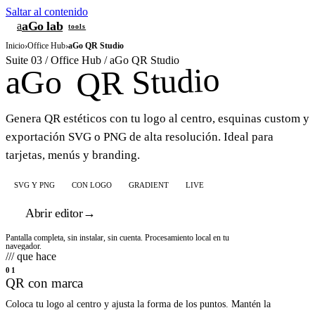
Saltar al contenido
aGo lab
a
tools
Inicio
›
Office Hub
›
aGo QR Studio
Suite 03 / Office Hub / aGo QR Studio
QR Studio
aGo
Genera QR estéticos con tu logo al centro, esquinas custom y
exportación SVG o PNG de alta resolución. Ideal para
tarjetas, menús y branding.
SVG Y PNG
CON LOGO
GRADIENT
LIVE
Abrir editor
→
Pantalla completa, sin instalar, sin cuenta. Procesamiento local en tu
navegador.
/// que hace
01
QR con marca
Coloca tu logo al centro y ajusta la forma de los puntos. Mantén la